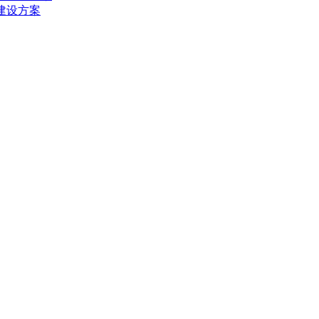
络建设方案