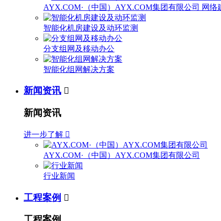
AYX.COM·（中国）AYX.COM集团有限公司 网
智能化机房建设及动环监测
分支组网及移动办公
智能化组网解决方案
新闻资讯

新闻资讯
进一步了解

AYX.COM·（中国）AYX.COM集团有限公司
行业新闻
工程案例

工程案例