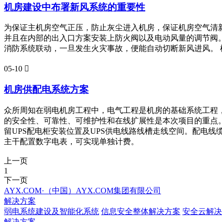
机房建设中布署新风系统的重要性
为保证主机房空气正压，防止灰尘进入机房，保证机房空气清
并且在内部的出入口方案安装上防火阀以及电动风量的调节阀。
消防系统联动，一旦发生火灾事故，便能自动切断新风进风。
05-10

机房供配电系统方案
众所周知在弱电机房工程中，电气工程是机房的基础系统工程
的安全性、可靠性、可维护性和在线扩展性是本次项目的重点
留UPS配电柜安装位置及UPS供电线路线槽走线空间。配电
主干配置数字电表，可实现单独计费。
上一页
1
下一页
AYX.COM·（中国）AYX.COM集团有限公司
解决方案
弱电系统建设及智能化系统
信息安全整体解决方案
安全云解决
解决方案