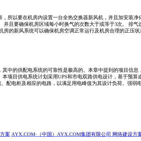
新，所以要在机房内设置一台全热交换器新风机，并且加安装净化
 并且要确保机房区域每小时换气的次数大于或等于3次。 排气
 机房的新风系统可以确保机房空调正常运行及机房合理的正压状
，其中的供配电系统的可靠性是极高的。本章中提到的项目信息，
。本项目供电系统计划采用UPS和市电双路供电设计，基于预算
线缆、配电柜及相应的电路，以满足用电峰值为其设计负荷。强弱
方案
AYX.COM·（中国）AYX.COM集团有限公司 网络建设方