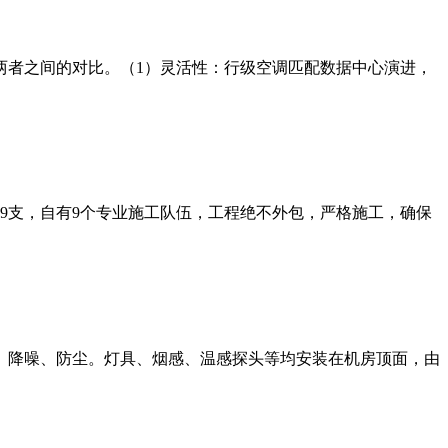
两者之间的对比。（1）灵活性：行级空调匹配数据中心演进，
师9支，自有9个专业施工队伍，工程绝不外包，严格施工，确保
、降噪、防尘。灯具、烟感、温感探头等均安装在机房顶面，由